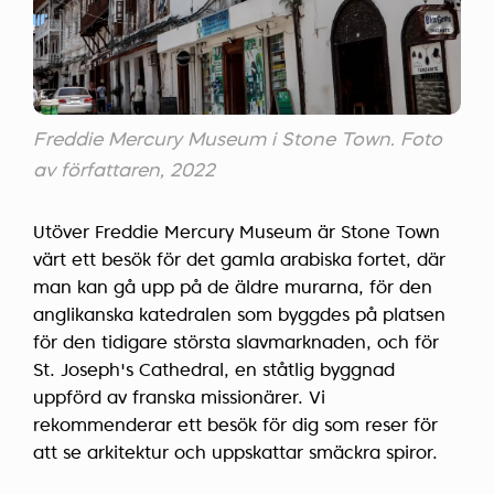
Freddie Mercury Museum i Stone Town. Foto
av författaren, 2022
Utöver Freddie Mercury Museum är Stone Town
värt ett besök för det gamla arabiska fortet, där
man kan gå upp på de äldre murarna, för den
anglikanska katedralen som byggdes på platsen
för den tidigare största slavmarknaden, och för
St. Joseph's Cathedral, en ståtlig byggnad
uppförd av franska missionärer. Vi
rekommenderar ett besök för dig som reser för
att se arkitektur och uppskattar smäckra spiror.