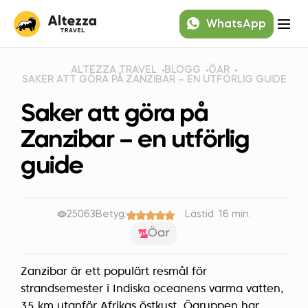
WhatsApp
ALTEZZA TRAVEL
BLOGG
ÖAR
SAKER ATT GÖRA PÅ ZANZIBAR – EN UTFÖRLIG GUIDE
Saker att göra på
Zanzibar – en utförlig
guide
25063
Betyg:
Lästid: 16 min.
Öar
Zanzibar är ett populärt resmål för
strandsemester i Indiska oceanens varma vatten,
35 km utanför Afrikas östkust. Ögruppen har