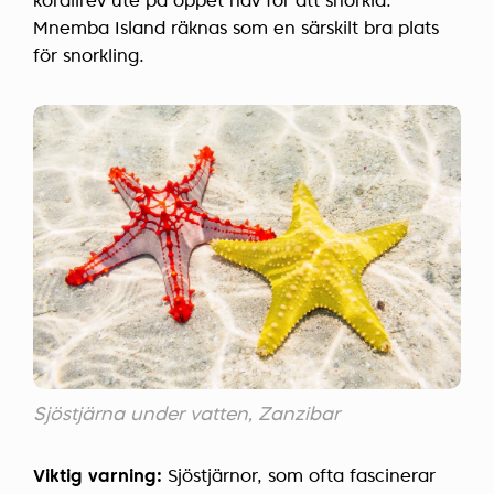
korallrev ute på öppet hav för att snorkla.
Mnemba Island räknas som en särskilt bra plats
för snorkling.
Sjöstjärna under vatten, Zanzibar
Viktig varning:
Sjöstjärnor, som ofta fascinerar