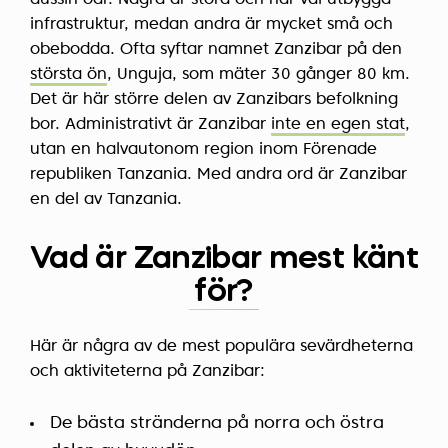
dussin öar. Några är stora och har väl utbyggd
infrastruktur, medan andra är mycket små och
obebodda. Ofta syftar namnet
Zanzibar
på den
största ön
, Unguja, som mäter 30 gånger 80 km.
Det är här större delen av Zanzibars befolkning
bor. Administrativt är Zanzibar
inte en egen stat
,
utan en halvautonom region inom Förenade
republiken Tanzania. Med andra ord är Zanzibar
en del av Tanzania.
Vad är Zanzibar mest känt
för?
Här är några av de mest populära sevärdheterna
och aktiviteterna på Zanzibar:
De bästa stränderna på norra och östra