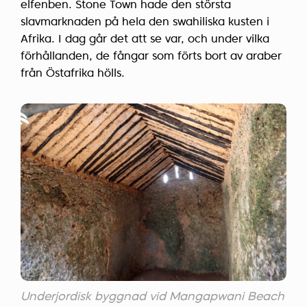
elfenben. Stone Town hade den största
slavmarknaden på hela den swahiliska kusten i
Afrika. I dag går det att se var, och under vilka
förhållanden, de fångar som förts bort av araber
från Östafrika hölls.
Underjordisk byggnad vid Mangapwani Beach