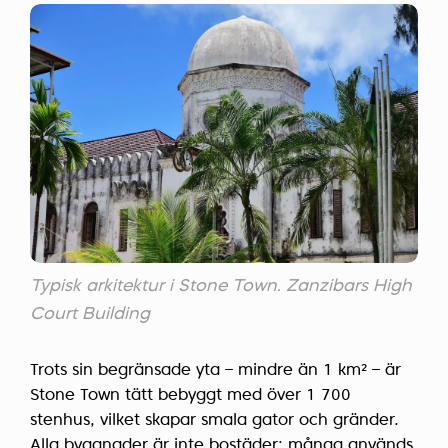
Typisk arkitektur i Stone Town. Zanzibars High
Court Building
Trots sin begränsade yta – mindre än 1 km² – är
Stone Town tätt bebyggt med över 1 700
stenhus, vilket skapar smala gator och gränder.
Alla byggnader är inte bostäder; många används