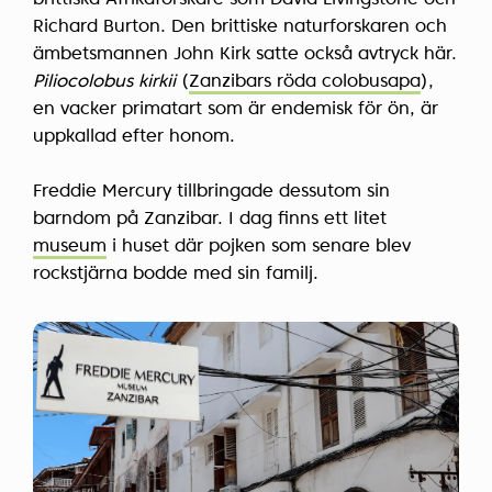
brittiska Afrikaforskare som David Livingstone och
Richard Burton. Den brittiske naturforskaren och
ämbetsmannen John Kirk satte också avtryck här.
Piliocolobus kirkii
(
Zanzibars röda colobusapa
),
en vacker primatart som är endemisk för ön, är
uppkallad efter honom.
Freddie Mercury tillbringade dessutom sin
barndom på Zanzibar. I dag finns ett litet
museum
i huset där pojken som senare blev
rockstjärna bodde med sin familj.