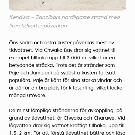
Kendwa – Zanzibars nordligaste strand med
liten tidvattenpåverkan
Öns södra och östra kuster påverkas mest av
tidvattnet. Vid Chwaka Bay drar sig vattnet till
exempel tillbaka upp till 2 000 m, vilket är en
betydande sträcka. Trots det är stränder som
Paje och Jambiani på sydöstra kusten fortsatt
populära. Paje är känt för sina starka vindar och
är därför en bra plats för
kitesurfing
, vilket lockar
många utövare.
De minst lämpliga stränderna för avkoppling, på
grund av tidvattnet, är Chwaka och Charawe. Vid
lågvatten drar sig vattnet kraftigt tillbaka, upp till
1,5–2 km. För att förstå tidvattnet bättre och läsa