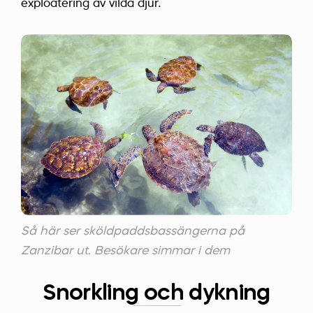
exploatering av vilda djur.
Så här ser sköldpaddsbassängerna på
Zanzibar ut. Besökare simmar i dem
Snorkling och dykning