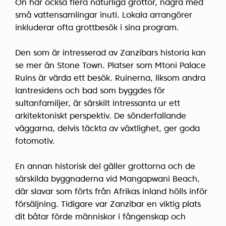
Ön har också flera naturliga grottor, några med
små vattensamlingar inuti. Lokala arrangörer
inkluderar ofta grottbesök i sina program.
Den som är intresserad av Zanzibars historia kan
se mer än Stone Town. Platser som Mtoni Palace
Ruins är värda ett besök. Ruinerna, liksom andra
lantresidens och bad som byggdes för
sultanfamiljer, är särskilt intressanta ur ett
arkitektoniskt perspektiv. De sönderfallande
väggarna, delvis täckta av växtlighet, ger goda
fotomotiv.
En annan historisk del gäller grottorna och de
särskilda byggnaderna vid Mangapwani Beach,
där slavar som förts från Afrikas inland hölls inför
försäljning. Tidigare var Zanzibar en viktig plats
dit båtar förde människor i fångenskap och