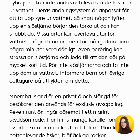
nybörjare, kan inte andas och leva om de tas upp
ur vattnet. Deras andningssystem är anpassat för
att ta upp syre ur vattnet. Så snart någon lyfter
upp en sjöstjärna börjar den torka ut och kan
snabbt dö. Vissa arter kan överleva utanför
vattnet i några timmar, men för många kan bara
några minuter vara dödligt. Även beröring kan
stressa en sjöstjärna och leda till att den dör på
mycket kort tid. Rör inte sjöstjärnorna och ta inte
upp dem ur vattnet. Informera barn och övriga
deltagare på utflykten om detta.
Mnemba Island är en privat ö och stängd för
besökare; den används för exklusiv avkoppling.
Reven runt ön ingår däremot i ett marint
skyddsområde. Här finns många koraller omgivna
av arter som är nära knutna till dem. Man kan se
bottenlevande fiskar, blåfläckiga rockor,