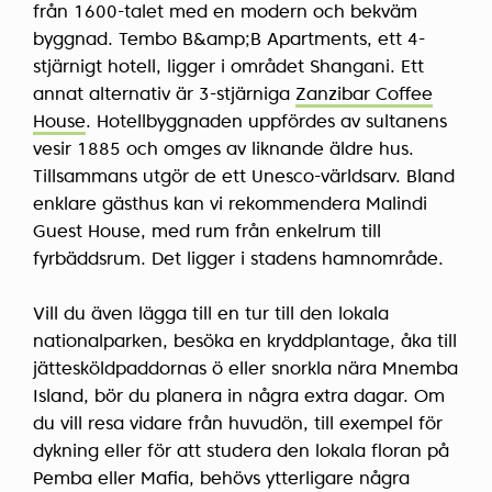
från 1600-talet med en modern och bekväm
byggnad. Tembo B&amp;B Apartments, ett 4-
stjärnigt hotell, ligger i området Shangani. Ett
annat alternativ är 3-stjärniga
Zanzibar Coffee
House
. Hotellbyggnaden uppfördes av sultanens
vesir 1885 och omges av liknande äldre hus.
Tillsammans utgör de ett Unesco-världsarv. Bland
enklare gästhus kan vi rekommendera Malindi
Guest House, med rum från enkelrum till
fyrbäddsrum. Det ligger i stadens hamnområde.
Vill du även lägga till en tur till den lokala
nationalparken, besöka en kryddplantage, åka till
jättesköldpaddornas ö eller snorkla nära Mnemba
Island, bör du planera in några extra dagar. Om
du vill resa vidare från huvudön, till exempel för
dykning eller för att studera den lokala floran på
Pemba eller Mafia, behövs ytterligare några