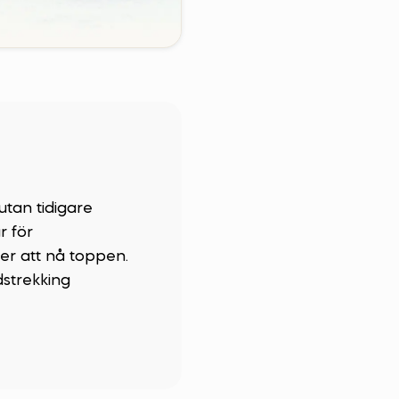
tan tidigare
r för
er att nå toppen.
strekking