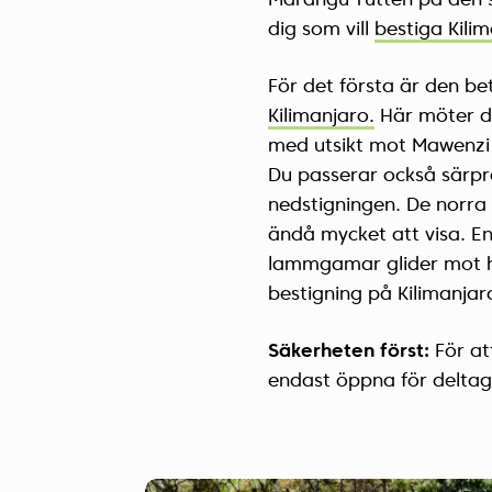
Marangu-rutten på den syd
dig som vill
bestiga Kili
För det första är den be
Kilimanjaro.
Här möter du
med utsikt mot Mawenzi 
Du passerar också särpr
nedstigningen. De norra
ändå mycket att visa. 
lammgamar glider mot ho
bestigning på Kilimanjar
Säkerheten först:
För at
endast öppna för deltag