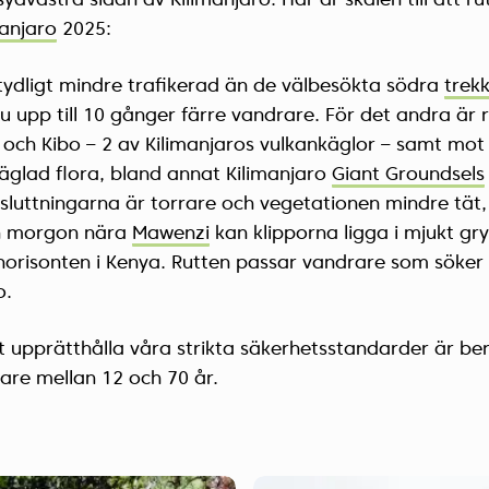
västra sidan av Kilimanjaro. Här är skälen till att rut
manjaro
2025:
tydligt mindre trafikerad än de välbesökta södra
trek
 upp till 10 gånger färre vandrare. För det andra är 
och Kibo – 2 av Kilimanjaros vulkankäglor – samt mot
äglad flora, bland annat Kilimanjaro
Giant Groundsels
 sluttningarna är torrare och vegetationen mindre tä
En morgon nära
Mawenzi
kan klipporna ligga i mjukt gr
risonten i Kenya. Rutten passar vandrare som söker 
o.
t upprätthålla våra strikta säkerhetsstandarder är be
are mellan 12 och 70 år.