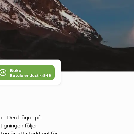
Czech Republic (Čeština)
Danmark (Dansk)
Suomi (Suomi)
France (Français)
Deutschland (Deutsch)
Italy (Italiano)
Latvia (Latviešu)
Nederland (Nederlands)
Boka
Betala endast
kr949
North Macedonia (Македонски)
Norway (Norsk)
Poland (Polski)
Россия (Русский)
España (Español)
ar. Den börjar på
Sverige (Svenska)
igningen följer
Schweiz (Deutsch)