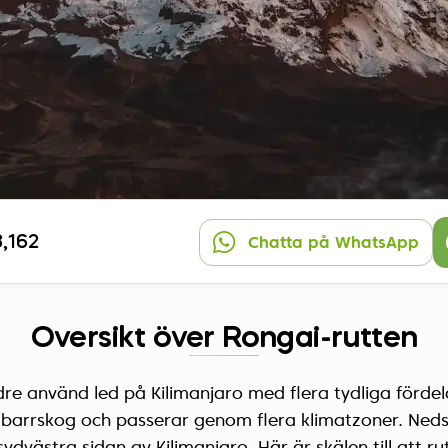
3,162
Chatta på WhatsApp
Översikt över Rongai-rutten
re använd led på Kilimanjaro med flera tydliga fördel
i barrskog och passerar genom flera klimatzoner. Nedst