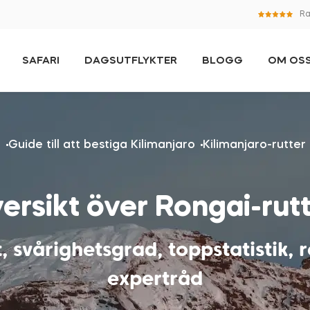
Ra
SAFARI
DAGSUTFLYKTER
BLOGG
OM OS
l
Guide till att bestiga Kilimanjaro
Kilimanjaro-rutter
ersikt över Rongai-rut
t, svårighetsgrad, toppstatistik, 
expertråd