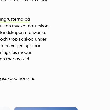
ten är ett starkt val för
Україна (Українська)
kingrutterna på
rutten mycket naturskön,
 landskapen i Tanzania.
och tropisk skog under
t, men vägen upp har
yningsljus medan
en mer avskild
rgsexpeditionerna