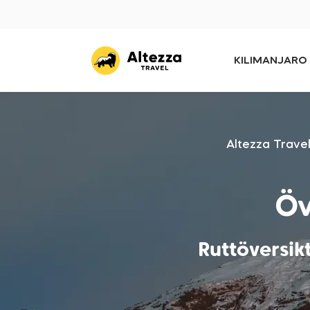
KILIMANJARO
Altezza Trave
Öv
Ruttöversik