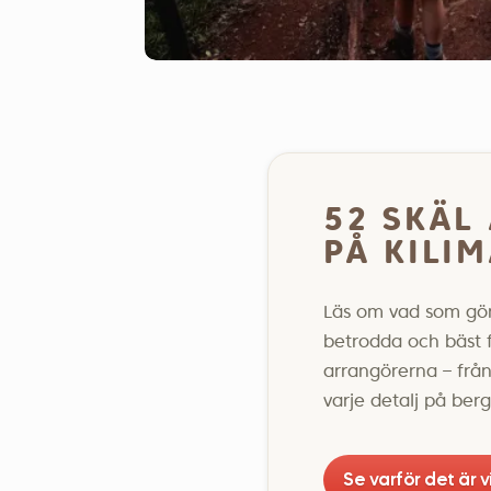
52 SKÄL
PÅ KILI
Läs om vad som gör 
betrodda och bäst 
arrangörerna – från 
varje detalj på berg
Se varför det är v