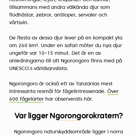
noshörningar, lejon, leoparder och bufflar,
tillsammans med andra välkända djur som
flodhästar, zebror, antiloper, servaler och
vårtsvin.
De flesta av dessa djur lever på en kompakt yta
om 260 km². Under en safari möter du nya djur
ungefär var 10–15 minut. Det är en av
anledningarna till att Ngorongoro finns med på
UNESCO:s världsarvslista.
Ngorongoro är också ett av Tanzanias mest
intressanta resmål för fågelintresserade.
Över
600 fågelarter
har observerats här.
Var ligger Ngorongorokratern?
Ngorongoro naturskyddsområde ligger i norra