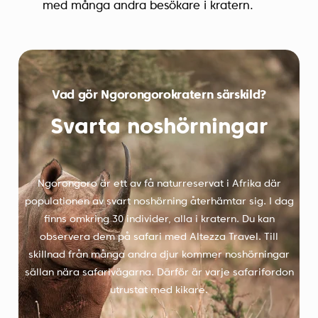
med många andra besökare i kratern.
Vad gör Ngorongorokratern särskild?
Svarta noshörningar
Ngorongoro är ett av få naturreservat i Afrika där
populationen av svart noshörning återhämtar sig. I dag
finns omkring 30 individer, alla i kratern. Du kan
observera dem på safari med Altezza Travel. Till
skillnad från många andra djur kommer noshörningar
sällan nära safarivägarna. Därför är varje safarifordon
utrustat med kikare.