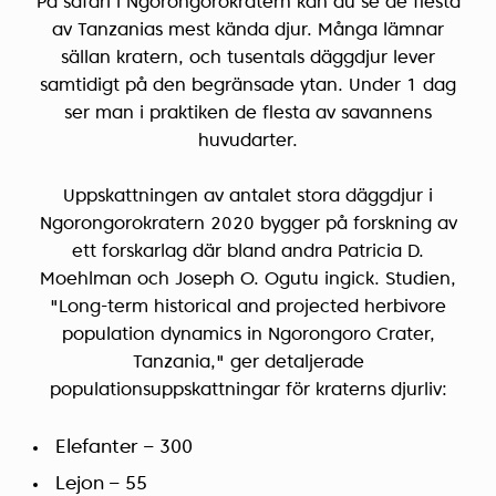
På safari i Ngorongorokratern kan du se de flesta
av Tanzanias mest kända djur. Många lämnar
sällan kratern, och tusentals däggdjur lever
samtidigt på den begränsade ytan. Under 1 dag
ser man i praktiken de flesta av savannens
huvudarter.
Uppskattningen av antalet stora däggdjur i
Ngorongorokratern 2020 bygger på forskning av
ett forskarlag där bland andra Patricia D.
Moehlman och Joseph O. Ogutu ingick. Studien,
"Long-term historical and projected herbivore
population dynamics in Ngorongoro Crater,
Tanzania," ger detaljerade
populationsuppskattningar för kraterns djurliv:
Elefanter – 300
Lejon – 55