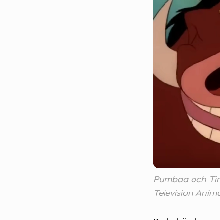
Pumbaa och Tim
Television Anim