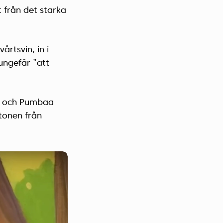
 från det starka
rtsvin, in i
ungefär ”att
on och Pumbaa
 tonen från