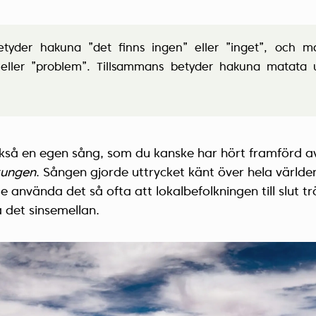
etyder hakuna ”det finns ingen” eller ”inget”, och m
eller ”problem”. Tillsammans betyder hakuna matata 
ckså en egen sång, som du kanske har hört framförd a
kungen
. Sången gjorde uttrycket känt över hela världe
e använda det så ofta att lokalbefolkningen till slut t
 det sinsemellan.