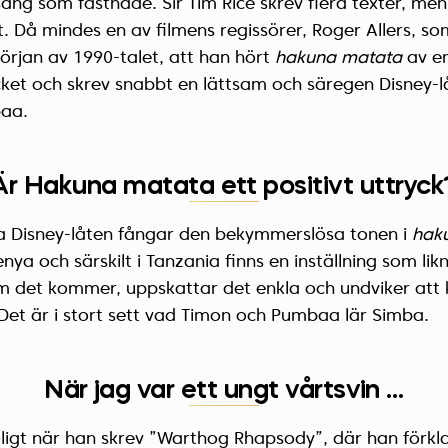
ng som fastnade. Sir Tim Rice skrev flera texter, men
t. Då mindes en av filmens regissörer, Roger Allers, s
 början av 1990-talet, att han hört
hakuna matata
av en
cket och skrev snabbt en lättsam och säregen Disney-l
aa.
Är Hakuna matata ett positivt uttryck
a Disney-låten fångar den bekymmerslösa tonen i
hak
ya och särskilt i Tanzania finns en inställning som likn
om det kommer, uppskattar det enkla och undviker att
Det är i stort sett vad Timon och Pumbaa lär Simba.
När jag var ett ungt vårtsvin …
ligt när han skrev ”Warthog Rhapsody”, där han förkla