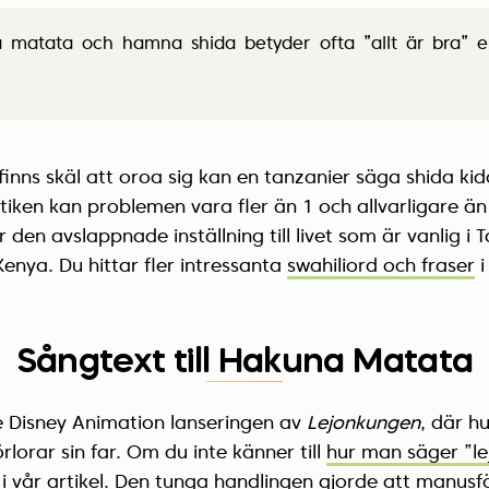
matata och hamna shida betyder ofta ”allt är bra” ell
finns skäl att oroa sig kan en tanzanier säga shida kido
tiken kan problemen vara fler än 1 och allvarligare ä
 den avslappnade inställning till livet som är vanlig i 
Kenya. Du hittar fler intressanta
swahiliord och fraser
i
Sångtext till Hakuna Matata
 Disney Animation lanseringen av
Lejonkungen
, där h
rlorar sin far. Om du inte känner till
hur man säger ”le
i vår artikel. Den tunga handlingen gjorde att manusf