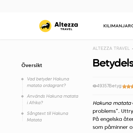
KILIMANJAR
ALTEZZA TRAVEL
Betydel
Översikt
Vad betyder Hakuna
matata ordagrant?
49357
Betyg:
Används Hakuna matata
i Afrika?
Hakuna matata
problems”. Uttry
Sångtext till Hakuna
På engelska åt
Matata
som påminner o