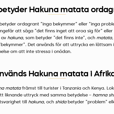
betyder Hakuna matata ordag
betyder ordagrant ”inga bekymmer” eller ”inga proble
efär att säga ”det finns inget att oroa sig för” eller ”
r av
hakuna
, som betyder ”det finns inte”, och
matata
”bekymmer”. Det används för att uttrycka en lättsam ins
nelse om att inte stressa i onödan.
nvänds Hakuna matata i Afrik
na matata
främst till turister i Tanzania och Kenya. Lo
tt liknande uttryck med samma betydelse –
hamna sh
svarighet till
hakuna
, och
shida
betyder ”problem” ell