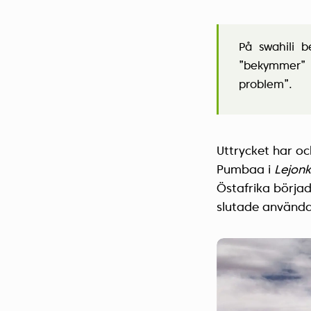
På swahili b
”bekymmer” 
problem”.
Uttrycket har o
Pumbaa i
Lejon
Östafrika börjad
slutade använda