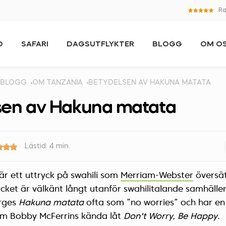
Ra
O
SAFARI
DAGSUTFLYKTER
BLOGG
OM O
BLOGG
OM TANZANIA
BETYDELSEN AV HAKUNA MATATA
sen av Hakuna matata
Lästid: 4 min.
är ett uttryck på
swahili
som
Merriam-Webster
översä
cket är välkänt långt utanför swahilitalande samhälle
erges
Hakuna matata
ofta som ”no worries” och har en
m Bobby McFerrins kända låt
Don't Worry, Be Happy
.