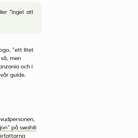
er ”inget att
go, ”ett litet
n så, men
Tanzania och i
 vår guide.
uvudpersonen,
jon” på swahili
örfattarna