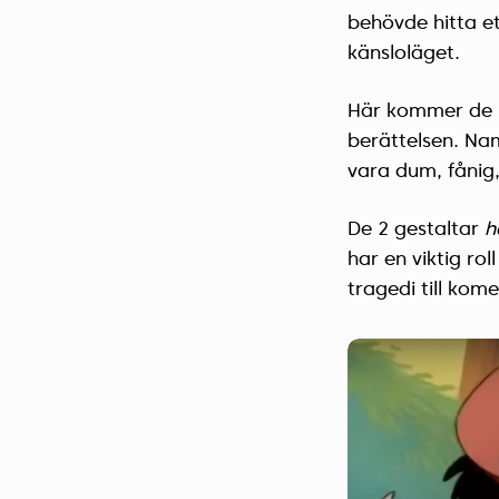
behövde hitta et
känsloläget.
Här kommer de ko
berättelsen. Na
vara dum, fånig,
De 2 gestaltar
h
har en viktig ro
tragedi till kome