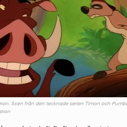
on. Scen från den tecknade serien Timon och Pumba
ation