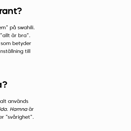
rant?
m” på swahili.
allt är bra”.
, som betyder
tällning till
a?
kalt används
ida
.
Hamna
är
er ”svårighet”.