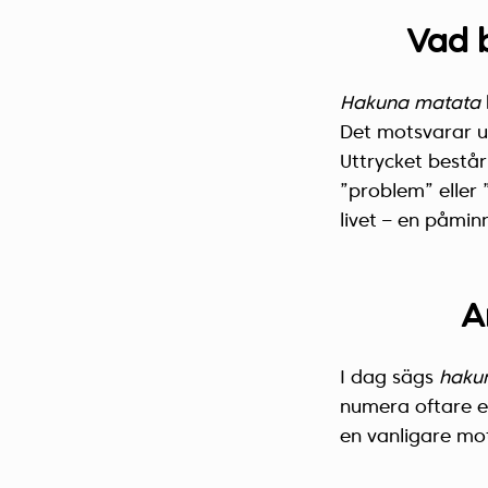
Vad 
Hakuna matata
Det motsvarar ung
Uttrycket bestå
”problem” eller 
livet – en påmin
A
I dag sägs
haku
numera oftare e
en vanligare mot