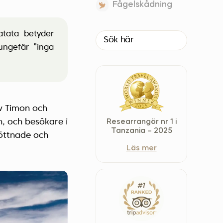
Fågelskådning
Czech Republic (Čeština)
Danmark (Dansk)
atata betyder
Suomi (Suomi)
ungefär ”inga
France (Français)
Deutschland (Deutsch)
Italy (Italiano)
Latvia (Latviešu)
v Timon och
Nederland (Nederlands)
n, och besökare i
Researrangör nr 1 i
North Macedonia (Македонски)
Tanzania – 2025
röttnade och
Norway (Norsk)
Läs mer
Poland (Polski)
Россия (Русский)
España (Español)
Sverige (Svenska)
Schweiz (Deutsch)