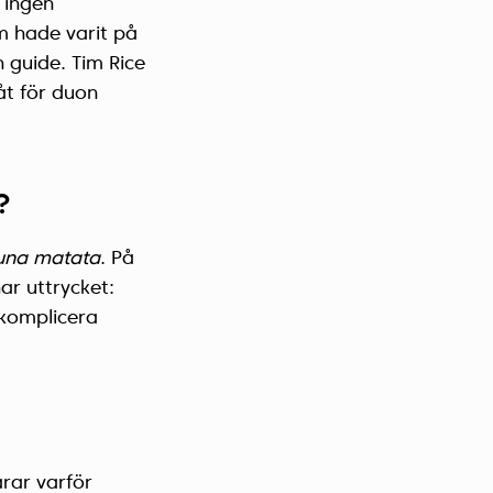
 ingen
om hade varit på
 guide. Tim Rice
åt för duon
?
una matata
. På
ar uttrycket:
 komplicera
rar varför