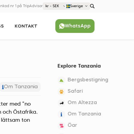
nkad nr 1 på TripAdvisor
kr - SEK
Sverige
€ EUR
WhatsApp
SS
KONTAKT
£ GBP
kr SEK
Populärt
$ USD
United States (English)
France (Français)
Explore Tanzania
Deutschland (Deutsch)
Nederland (Nederlands)
Bergsbestigning
España (Español)
Om Tanzania
Safari
Americas
Om Altezza
tter med ”no
Argentina (Español)
Asia
n och Östafrika.
Om Tanzania
Brazil (Português)
Japan (Japanese)
 lättsam ton
Europe
Öar
United States (English)
Croatia (Hrvatski)