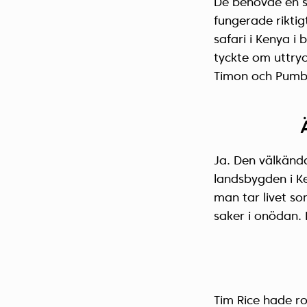
De behövde en så
fungerade riktig
safari i Kenya i
tyckte om uttry
Timon och Pumb
Ja. Den välkänd
landsbygden i Ken
man tar livet s
saker i onödan. 
Tim Rice hade ro