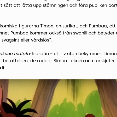
t sätt att lätta upp stämningen och föra publiken bort
miska figurerna Timon, en surikat, och Pumbaa, ett vå
mnet Pumbaa kommer också från swahili och betyder 
 svagsint eller vårdslös”.
akuna matata
-filosofin – ett liv utan bekymmer. Tim
ll i berättelsen: de räddar Simba i öknen och förskjuter
di.