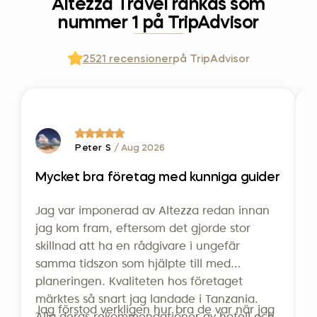
Altezza Travel rankas som
nummer 1 på TripAdvisor
2521 recensioner
på TripAdvisor
Peter S
/ Aug 2026
Mycket bra företag med kunniga guider
S
Jag var imponerad av Altezza redan innan
J
jag kom fram, eftersom det gjorde stor
b
skillnad att ha en rådgivare i ungefär
m
samma tidszon som hjälpte till med
d
planeringen. Kvaliteten hos företaget
h
märktes så snart jag landade i Tanzania.
o
Jag förstod verkligen hur bra de var när jag
S