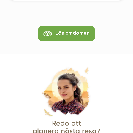
verkligen har lyft våra minnen från resan
och gett oss fotografier att dela med andra.
Några exempel på hans bilder finns
bifogade.
Läs omdömen
Redo att
planera nästa resa?