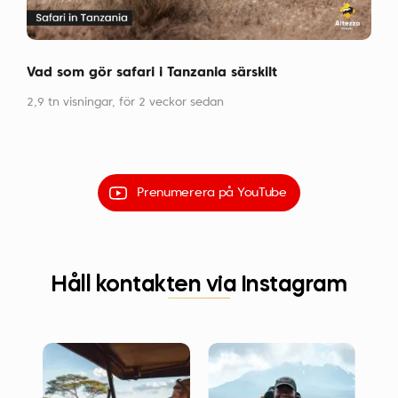
Vad som gör safari i Tanzania särskilt
Det 
2,9 tn visningar,
för 2 veckor sedan
6,4 
Prenumerera på YouTube
Håll kontakten via Instagram