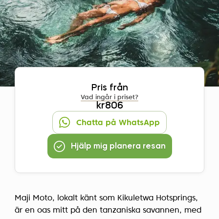
Pris från
Vad ingår i priset?
kr806
Chatta på WhatsApp
Hjälp mig planera resan
Maji Moto, lokalt känt som Kikuletwa Hotsprings,
är en oas mitt på den tanzaniska savannen, med