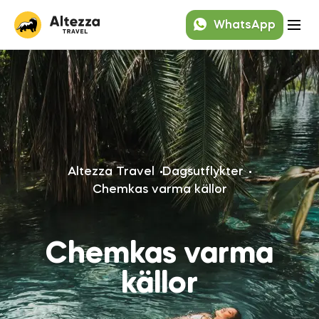
WhatsApp
Altezza Travel
Dagsutflykter
Chemkas varma källor
Chemkas varma
källor