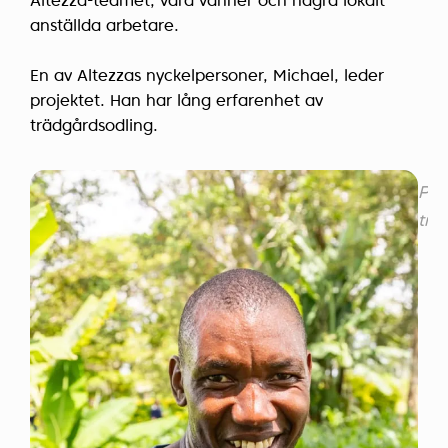
Altezza-teamet, våra vänner och några lokalt
anställda arbetare.
En av Altezzas nyckelpersoner, Michael, leder
projektet. Han har lång erfarenhet av
trädgårdsodling.
På 
trä