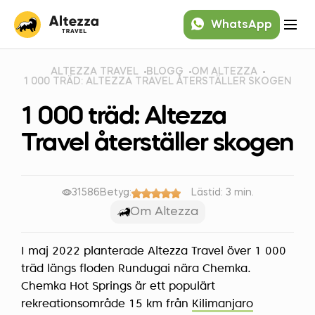
WhatsApp
ALTEZZA TRAVEL
BLOGG
OM ALTEZZA
1 000 TRÄD: ALTEZZA TRAVEL ÅTERSTÄLLER SKOGEN
1 000 träd: Altezza
Travel återställer skogen
31586
Betyg:
Lästid: 3 min.
Om Altezza
I maj 2022 planterade Altezza Travel över 1 000
träd längs floden Rundugai nära Chemka.
Chemka Hot Springs är ett populärt
rekreationsområde 15 km från
Kilimanjaro