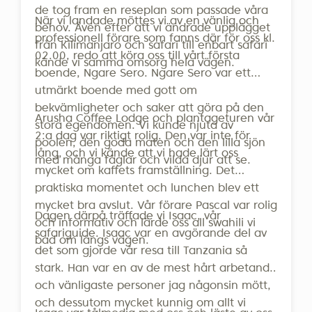
f
de tog fram en reseplan som passade våra
m
När vi landade möttes vi av en vänlig och
behov. Även efter att vi ändrade upplägget
a
professionell förare som fanns där för oss kl.
från Kilimanjaro och safari till enbart safari
b
02.00, redo att köra oss till vårt första
kände vi samma omsorg hela vägen.
k
boende, Ngare Sero. Ngare Sero var ett
n
utmärkt boende med gott om
s
bekvämligheter och saker att göra på den
Arusha Coffee Lodge och plantageturen vår
ö
stora egendomen. Vi kunde njuta av
2:a dag var riktigt rolig. Den var inte för
s
poolen, den goda maten och den lilla sjön
lång, och vi kände att vi hade lärt oss
A
med många fåglar och vilda djur att se.
mycket om kaffets framställning. Det
d
praktiska momentet och lunchen blev ett
u
mycket bra avslut. Vår förare Pascal var rolig
g
Dagen därpå träffade vi Isaac, vår
och informativ och lärde oss all swahili vi
a
safariguide. Isaac var en avgörande del av
bad om längs vägen.
A
det som gjorde vår resa till Tanzania så
u
stark. Han var en av de mest hårt arbetande
T
och vänligaste personer jag någonsin mött,
och dessutom mycket kunnig om allt vi