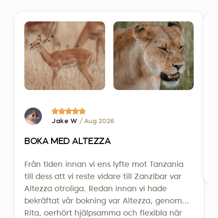
S
T
b
m
Jake W
/ Aug 2026
p
BOKA MED ALTEZZA
o
p
Från tiden innan vi ens lyfte mot Tanzania
L
a
till dess att vi reste vidare till Zanzibar var
m
Altezza otroliga. Redan innan vi hade
o
bekräftat vår bokning var Altezza, genom
V
Rita, oerhört hjälpsamma och flexibla när