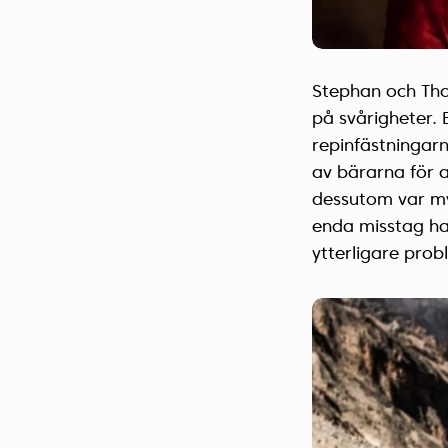
Stephan och Tho
på svårigheter. 
repinfästningarn
av bärarna för 
dessutom var myc
enda misstag had
ytterligare prob