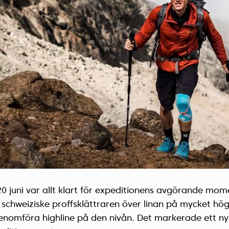
20 juni var allt klart för expeditionens avgörande mom
 schweiziske proffsklättraren över linan på mycket hög
enomföra highline på den nivån. Det markerade ett ny