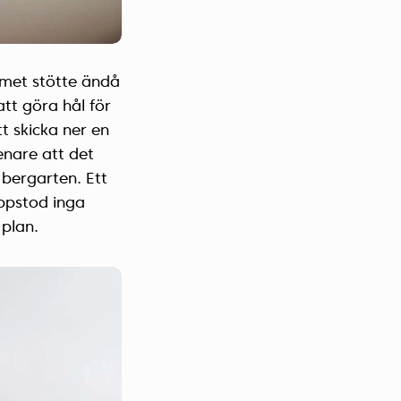
amet stötte ändå
att göra hål för
t skicka ner en
enare att det
 bergarten. Ett
uppstod inga
 plan.