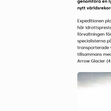
genomföra en ly
nytt världsrekor
Expeditionen pl
här idrottsprest
förvaltningen fö
specialisterna 
transporterade v
tillsammans med 
Arrow Glacier (