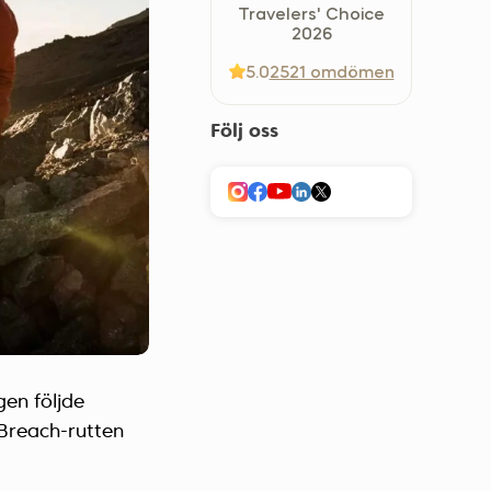
Travelers' Choice
Україна (Українська)
2026
5.0
2521 omdömen
Följ oss
en följde
Breach-rutten