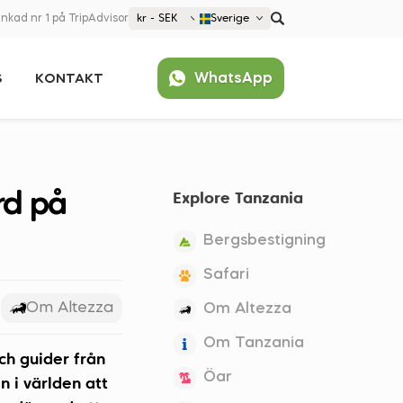
nkad nr 1 på TripAdvisor
kr - SEK
Sverige
€ EUR
WhatsApp
S
KONTAKT
£ GBP
kr SEK
Populärt
$ USD
United States (English)
France (Français)
rd på
Explore Tanzania
Deutschland (Deutsch)
Nederland (Nederlands)
Bergsbestigning
España (Español)
Safari
Americas
Om Altezza
Om Altezza
Argentina (Español)
Asia
Om Tanzania
Brazil (Português)
ch guider från
Japan (Japanese)
Europe
Öar
United States (English)
n i världen att
Croatia (Hrvatski)