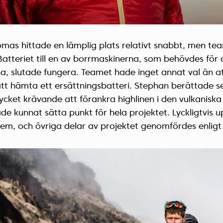
mas hittade en lämplig plats relativt snabbt, men te
Batteriet till en av borrmaskinerna, som behövdes för 
a, slutade fungera. Teamet hade inget annat val än at
att hämta ett ersättningsbatteri. Stephan berättade s
ket krävande att förankra highlinen i den vulkaniska
e kunnat sätta punkt för hela projektet. Lyckligtvis 
lem, och övriga delar av projektet genomfördes enligt