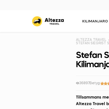
KILIMANJARO
ALTEZZA TRAVEL
STEFAN SIEGRIST 
Stefan Si
Kilimanj
36897
Betyg:
Tillsammans med
Altezza Travel b