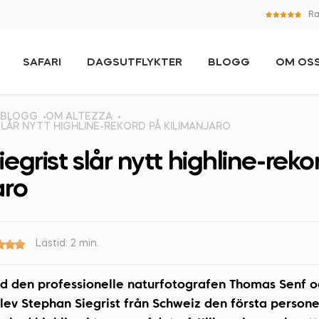
Ra
SAFARI
DAGSUTFLYKTER
BLOGG
OM OS
BLOGG
OM ALTEZZA
SLÅR NYTT HIGHLINE-REKORD PÅ KILIMANJARO
egrist slår nytt highline-reko
aro
Lästid: 2 min.
 den professionelle naturfotografen Thomas Senf o
lev Stephan Siegrist från Schweiz den första persone