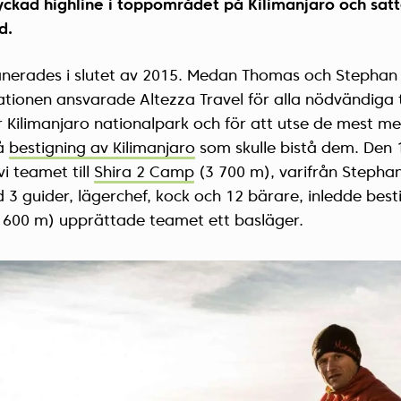
ckad highline i toppområdet på Kilimanjaro och sat
d.
anerades i slutet av 2015. Medan Thomas och Stephan
ationen ansvarade Altezza Travel för alla nödvändiga t
r Kilimanjaro nationalpark och för att utse de mest m
på
bestigning av Kilimanjaro
som skulle bistå dem. Den 1
i teamet till
Shira 2 Camp
(3 700 m), varifrån Stepha
3 guider, lägerchef, kock och 12 bärare, inledde best
4 600 m) upprättade teamet ett basläger.