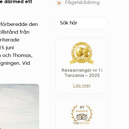
te därmed ett
Fågelskådning
Czech Republic (Čeština)
Danmark (Dansk)
Suomi (Suomi)
 förberedde den
France (Français)
illstånd från
eriterade
Deutschland (Deutsch)
5 juni
Italy (Italiano)
n och Thomas,
Latvia (Latviešu)
igningen. Vid
Nederland (Nederlands)
Researrangör nr 1 i
North Macedonia (Македонски)
Tanzania – 2025
Norway (Norsk)
Läs mer
Poland (Polski)
Россия (Русский)
España (Español)
Sverige (Svenska)
Schweiz (Deutsch)