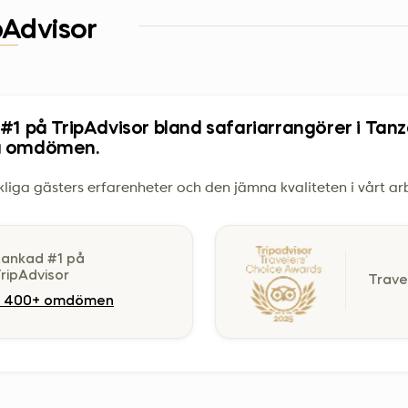
pAdvisor
#1 på TripAdvisor bland safariarrangörer i Tan
a omdömen.
kliga gästers erfarenheter och den jämna kvaliteten i vårt a
ankad #1 på
ripAdvisor
Trave
2 400+ omdömen