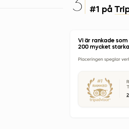
3
#1 på Tri
Vi är rankade som 
200 mycket stark
Placeringen speglar ver
R
T