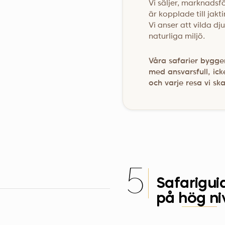
Vi säljer, marknadsf
är kopplade till jakti
Vi anser att vilda dj
naturliga miljö.
Våra safarier bygger
med ansvarsfull, ick
och varje resa vi sk
5
Safari­gui
på hög ni