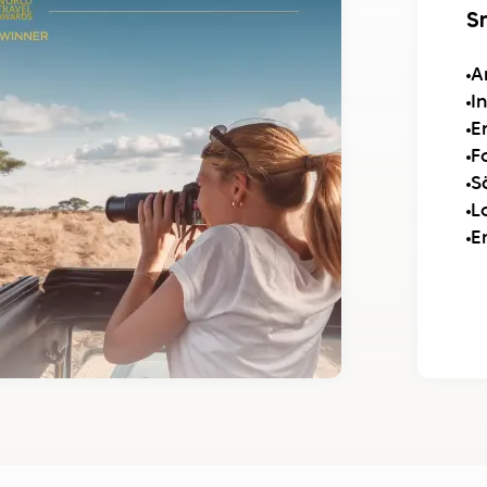
S
A
I
E
F
S
L
E