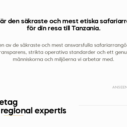
 är den säkraste och mest etiska safariar
för din resa till Tanzania.
en av de säkraste och mest ansvarsfulla safariarrangör
ransparens, strikta operativa standarder och ett ge
människorna och miljöerna vi arbetar med.
ANSEE
retag
regional expertis