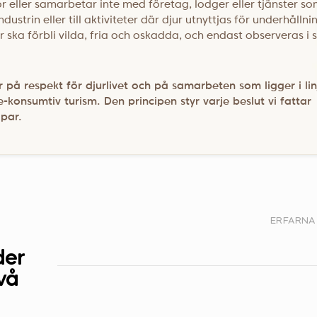
ör eller samarbetar inte med företag, lodger eller tjänster s
ndustrin eller till aktiviteter där djur utnyttjas för underhållni
ur ska förbli vilda, fria och oskadda, och endast observeras i s
 på respekt för djurlivet och på samarbeten som ligger i lin
e-konsumtiv turism. Den principen styr varje beslut vi fattar
apar.
ERFARNA
der
vå