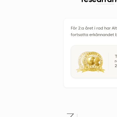
researra
För 2:a året i rad har A
fortsatta erkännandet b
T
r