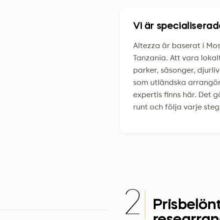
Vi är specialisera
Altezza är baserat i Mos
Tanzania. Att vara lokal
parker, säsonger, djurli
som utländska arrangöre
expertis finns här. Det 
runt och följa varje steg
2
Prisbelön