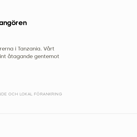
Україна (Українська)
rangören
erna i Tanzania. Vårt
nuint åtagande gentemot
NDE OCH LOKAL FÖRANKRING