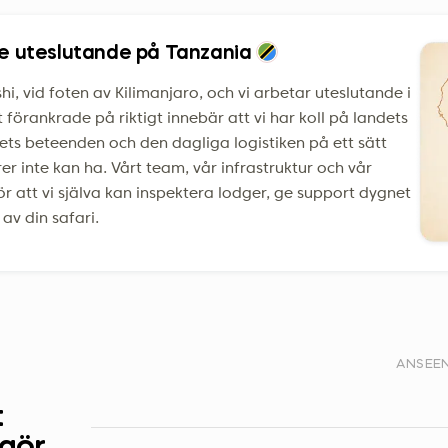
de uteslutande på Tanzania
hi, vid foten av Kilimanjaro, och vi arbetar uteslutande i
t förankrade på riktigt innebär att vi har koll på landets
vets beteenden och den dagliga logistiken på ett sätt
r inte kan ha. Vårt team, vår infrastruktur och vår
gör att vi själva kan inspektera lodger, ge support dygnet
 av din safari.
ANSEE
t