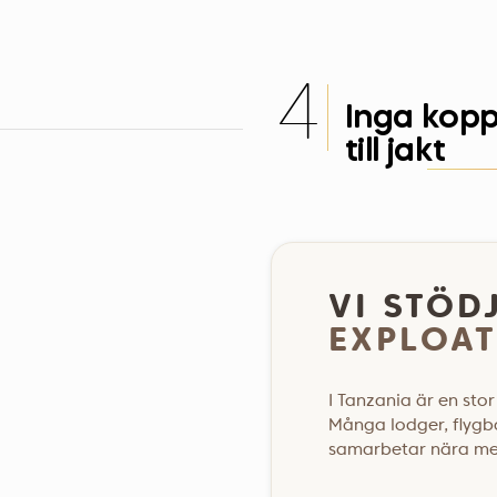
4
Inga kopp
till jakt
VI STÖD
EXPLOAT
I Tanzania är en stor 
Många lodger, flygb
samarbetar nära m