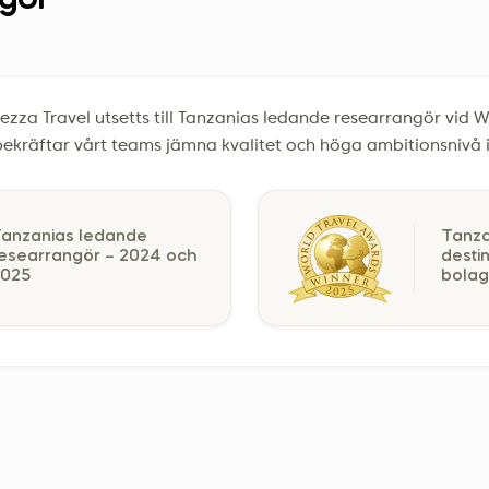
ngör
ltezza Travel utsetts till Tanzanias ledande researrangör vid 
ekräftar vårt teams jämna kvalitet och höga ambitionsnivå i a
anzanias ledande
Tanza
esearrangör – 2024 och
desti
2025
bolag