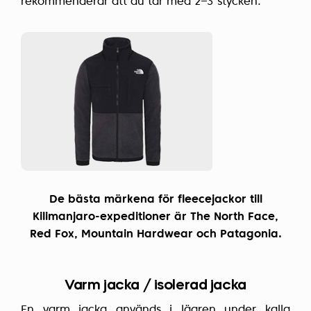
rekommenderar att du tar med 2–3 stycken.
De bästa märkena för fleecejackor till
Kilimanjaro-expeditioner är The North Face,
Red Fox, Mountain Hardwear och Patagonia.
Varm jacka / isolerad jacka
En varm jacka används i lägren under kalla