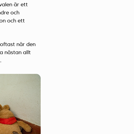
valen är ett
ndre och
ron och ett
oftast när den
a nästan allt
.