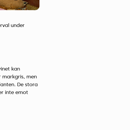
erval under
vinet kan
r markgris, men
fanten. De stora
er inte emot