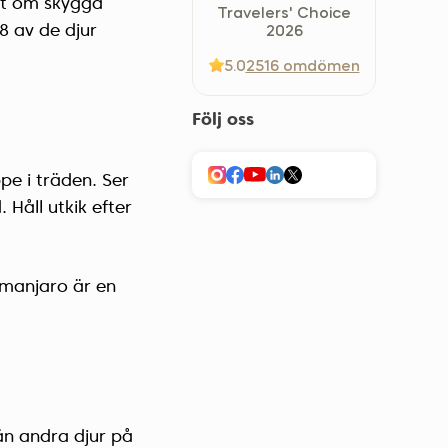
det om skygga
Travelers' Choice
Україна (Українська)
8 av de djur
2026
5.0
2516 omdömen
Följ oss
pe i träden. Ser
 Håll utkik efter
imanjaro är en
än andra djur på