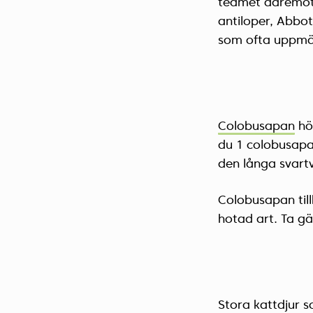
teamet däremot i
antiloper, Abbot
som ofta uppmä
Colobusapan
hör
du 1 colobusapa f
den långa svartv
Colobusapan till
hotad art. Ta gä
Stora kattdjur 