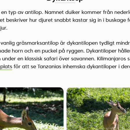
 en typ av antilop. Namnet duiker kommer från neder
ket beskriver hur djuret snabbt kastar sig in i buskage f
ur.
vanlig gräsmarksantilop är dykantilopen tydligt mind
de horn och en puckel på ryggen. Dykantiloper håller t
n under en klassisk safari över savannen. Kilimanjaros s
 plats
för att se Tanzanias inhemska dykantiloper i der