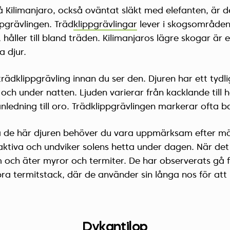
å Kilimanjaro, också oväntat släkt med elefanten, är de
pgrävlingen. Träd
klippgrävlingar
lever i skogsområden
håller till bland träden. Kilimanjaros lägre skogar är e
a djur.
rädklippgrävling innan du ser den. Djuren har ett tydl
n och under natten. Ljuden varierar från kacklande till 
nledning till oro. Trädklippgrävlingen markerar ofta bar
på de här djuren behöver du vara uppmärksam efter mör
aktiva och undviker solens hetta under dagen. När det 
och äter myror och termiter. De har observerats gå f
 bra termitstack, där de använder sin långa nos för at
Dykantilop