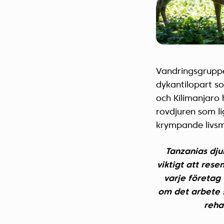
Vandringsgruppe
dykantilopart s
och Kilimanjaro 
rovdjuren som l
krympande livsm
Tanzanias djur
viktigt att rese
varje företag 
om det arbete s
reha