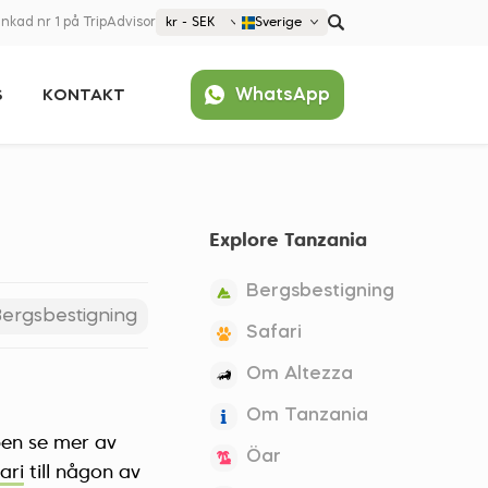
nkad nr 1 på TripAdvisor
kr - SEK
Sverige
€ EUR
WhatsApp
S
KONTAKT
£ GBP
kr SEK
Populärt
$ USD
United States (English)
France (Français)
Explore Tanzania
Deutschland (Deutsch)
Nederland (Nederlands)
Bergsbestigning
España (Español)
ergsbestigning
Safari
Americas
Om Altezza
Argentina (Español)
Asia
Om Tanzania
Brazil (Português)
Japan (Japanese)
ppen se mer av
Europe
Öar
United States (English)
ari
till någon av
Croatia (Hrvatski)