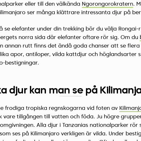
alparker eller till den välkända
Ngorongorokratern
. 
limanjaro ser många klättrare intressanta djur på ber
se elefanter under din trekking bör du välja Rongai-
ergets norra sida där elefanter oftare rör sig. Om du
n annan rutt finns det ändå goda chanser att se flera
lika apor, antiloper, vilda kattdjur och höglandsarter
o-bestigningar.
ka djur kan man se på Kilimanj
i de frodiga tropiska regnskogarna vid foten av
Kilimanj
k vare tillgången till vatten och föda. Ju högre grup
i omgivningen. Alla djur i Tanzanias nationalparker rör sig
 som ses på Kilimanjaro verkligen är vilda. Under best