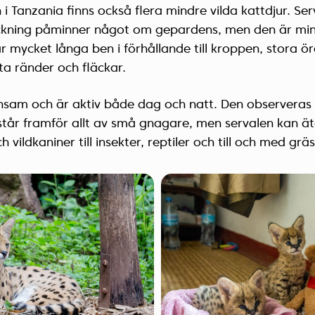
 i Tanzania finns också flera mindre vilda kattdjur. Ser
eckning påminner något om gepardens, men den är mi
r mycket långa ben i förhållande till kroppen, stora ö
ta ränder och fläckar.
ensam och är aktiv både dag och natt. Den observeras 
tår framför allt av små gnagare, men servalen kan ät
h vildkaniner till insekter, reptiler och till och med gräs