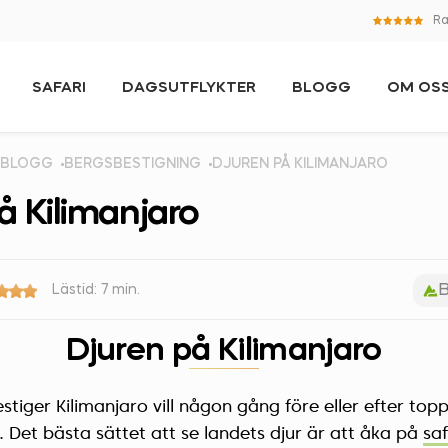
Ra
SAFARI
DAGSUTFLYKTER
BLOGG
OM OS
BLOGG
BERGSBESTIGNING
DJUREN PÅ KILIMANJARO
å Kilimanjaro
B
Lästid: 7 min.
Djuren på Kilimanjaro
stiger Kilimanjaro vill någon gång före eller efter to
v. Det bästa sättet att se landets djur är att åka på
saf