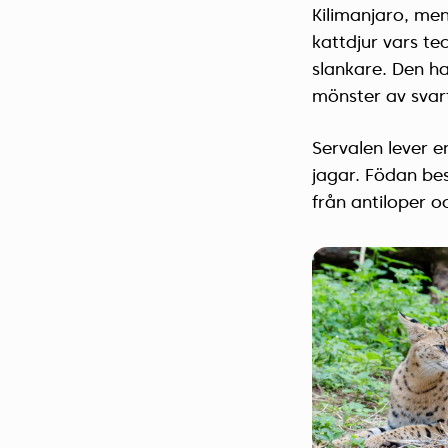
Kilimanjaro, men
kattdjur vars t
slankare. Den ha
mönster av svar
Servalen lever 
jagar. Födan bes
från antiloper oc