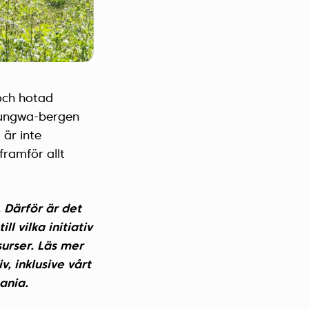
och hotad
dzungwa-bergen
 är inte
ramför allt
. Därför är det
l vilka initiativ
surser. Läs mer
, inklusive vårt
ania.