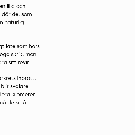
n lilla och
 där de, som
n naturlig
igt läte som hörs
höga skrik, men
a sitt revir.
krets inbrott.
blir svalare
lera kilometer
t nå de små