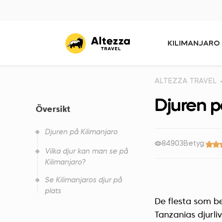
KILIMANJARO
ALTEZZA TRAVEL
Djuren p
Översikt
Djuren på Kilimanjaro
84903
Betyg:
Vilka djur kan man se på
Kilimanjaro?
Se Kilimanjaros djur på
plats
De flesta som be
Tanzanias djurli