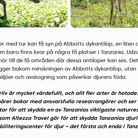
r med tur kan få syn på Abbotts dykantilop, en liten 
om bara finns kvar på några få platser i Tanzania. U
hör till de få områden där dessa antiloper kan ses. Det
igger bakom minskningen av Abbotts dykantilop, utan f
iljöer och avskogning som påverkar djurens föda.
liv är mycket värdefullt, och allt fler arter är hotade
närer bokar med ansvarsfulla researrangörer och ser til
tar för att skydda en av Tanzanias viktigaste naturre
om Altezza Travel gör för att skydda Tanzanias djurliv
biliteringscenter för djur – det första och enda i Tanz