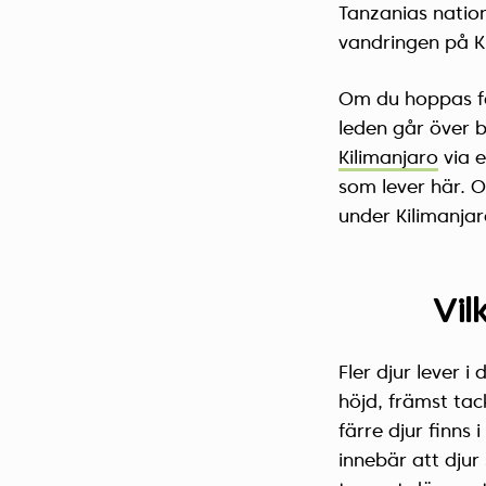
Tanzanias nation
vandringen på Ki
Om du hoppas få 
leden går över b
Kilimanjaro
via e
som lever här. O
under Kilimanjar
Vil
Fler djur lever 
höjd, främst tac
färre djur finns 
innebär att djur