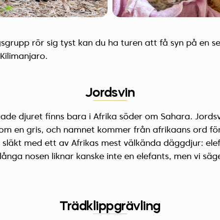
grupp rör sig tyst kan du ha turen att få syn på en s
Kilimanjaro.
Jordsvin
ade djuret finns bara i Afrika söder om Sahara. Jords
m en gris, och namnet kommer från afrikaans ord fö
et släkt med ett av Afrikas mest välkända däggdjur: ele
ånga nosen liknar kanske inte en elefants, men vi säg
Trädklippgrävling