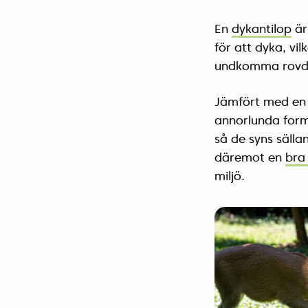
En
dykantilop
är
för att dyka, vil
undkomma rovdj
Jämfört med en 
annorlunda forma
så de syns sälla
däremot en
bra
miljö.