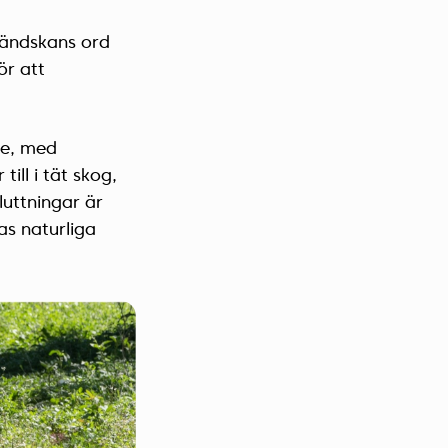
ländskans ord
ör att
re, med
ill i tät skog,
luttningar är
as naturliga