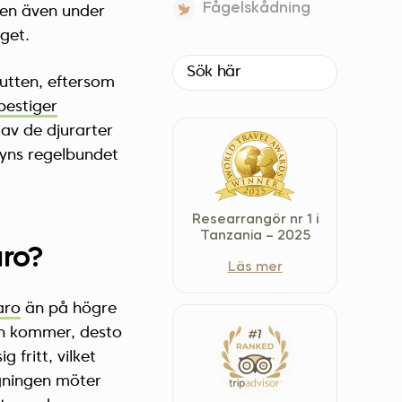
Fågelskådning
Men även under
Czech Republic (Čeština)
get.
Danmark (Dansk)
Suomi (Suomi)
rutten, eftersom
France (Français)
bestiger
Deutschland (Deutsch)
 av de djurarter
Italy (Italiano)
 syns regelbundet
Latvia (Latviešu)
Nederland (Nederlands)
Researrangör nr 1 i
North Macedonia (Македонски)
Tanzania – 2025
aro?
Norway (Norsk)
Läs mer
Poland (Polski)
aro
än på högre
Россия (Русский)
pen kommer, desto
España (Español)
 fritt, vilket
Sverige (Svenska)
igningen möter
Schweiz (Deutsch)