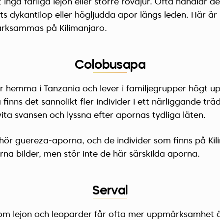
nga farliga lejon eller större rovdjur. Ofta handlar 
ts dykantilop eller högljudda apor längs leden. Här är 
rksammas på Kilimanjaro.
Colobusapa
 hemma i Tanzania och lever i familjegrupper högt up
inns det sannolikt fler individer i ett närliggande träd.
ita svansen och lyssna efter apornas tydliga läten.
hör guereza-aporna, och de individer som finns på Kil
rna bilder, men stör inte de här särskilda aporna.
Serval
som lejon och leoparder får ofta mer uppmärksamhet 