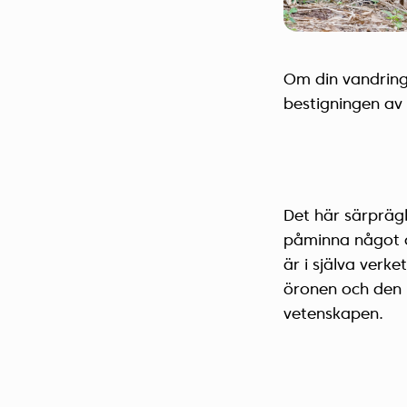
Om din vandrings
bestigningen av 
Det här särprägl
påminna något o
är i själva verk
öronen och den l
vetenskapen.