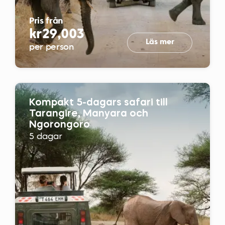
Pris från
kr29,003
Läs mer
per person
Kompakt 5-dagars safari till
Tarangire, Manyara och
Ngorongoro
5 dagar