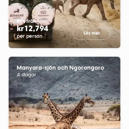
Pris från
kr12,794
Läs mer
per person
Manyara-sjön och Ngorongoro
4 dagar