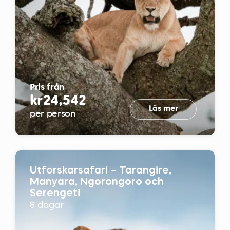
Pris från
kr24,542
Läs mer
per person
Utforskarsafari – Tarangire,
Manyara, Ngorongoro och
Serengeti
8 dagar