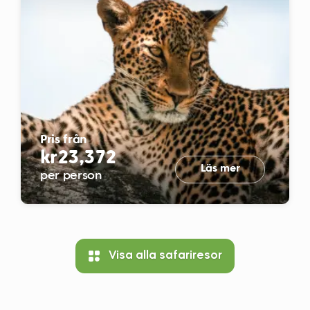
Pris från
kr23,372
Läs mer
per person
Visa alla safariresor