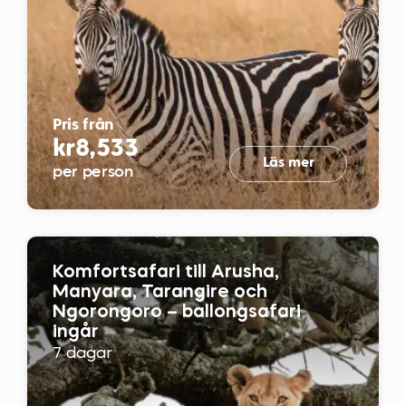
Pris från
kr8,533
Läs mer
per person
Komfortsafari till Arusha,
Manyara, Tarangire och
Ngorongoro – ballongsafari
ingår
7 dagar