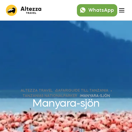
WhatsApp
ALTEZZA TRAVEL
SAFARIGUIDE TILL TANZANIA
TANZANIAS NATIONALPARKER
MANYARA-SJÖN
Manyara-sjön