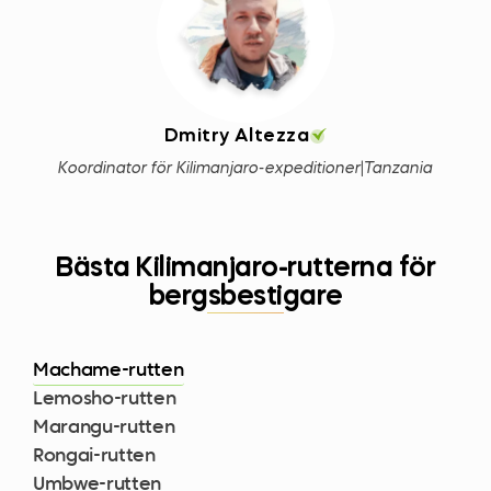
Dmitry Altezza
Koordinator för Kilimanjaro-expeditioner
|
Tanzania
Bästa Kilimanjaro-rutterna för
bergsbestigare
Machame-rutten
Lemosho-rutten
Marangu-rutten
Rongai-rutten
Umbwe-rutten