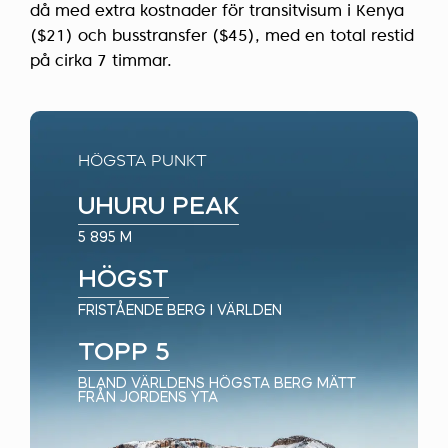
då med extra kostnader för transitvisum i Kenya
($21) och busstransfer ($45), med en total restid
på cirka 7 timmar.
HÖGSTA PUNKT
UHURU PEAK
5 895 M
HÖGST
FRISTÅENDE BERG I VÄRLDEN
TOPP 5
BLAND VÄRLDENS HÖGSTA BERG MÄTT
FRÅN JORDENS YTA