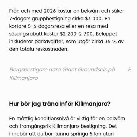
Från och med 2026 kostar en bekväm och säker
7-dagars gruppbestigning cirka $3 000. En
kortare 5–6-dagarsresa eller en resa med
säsongsrabatt kostar $2 200–2 700. Beloppet
inkluderar parkavgifter, som utgör cirka 35 % av
den totala reskostnaden.
Bergsbestigare nära Giant Groundsels på
Ett
Kilimanjaro
Hur bör jag träna inför Kilimanjaro?
En måttlig konditionsnivå är viktig för en bekväm
och framgångsrik Kilimanjaro-bestigning. Det
innebär att du bör kunna springa 5 km utan