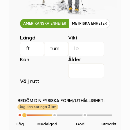
AMERIKANSKA ENHETER
METRISKA ENHETER
Längd
Vikt
Kön
Ålder
Välj rutt
BEDÖM DIN FYSISKA FORM/UTHÅLLIGHET:
Jag kan springa 3 km
Låg
Medelgod
God
Utmärkt