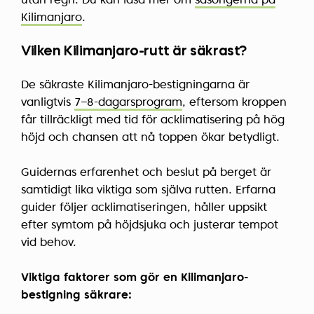
utan regn. Du kan läsa mer om
säsongerna på
Kilimanjaro
.
Vilken Kilimanjaro-rutt är säkrast?
De säkraste Kilimanjaro-bestigningarna är
vanligtvis
7–8-dagarsprogram
, eftersom kroppen
får tillräckligt med tid för acklimatisering på hög
höjd och chansen att nå toppen ökar betydligt.
Guidernas erfarenhet och beslut på berget är
samtidigt lika viktiga som själva rutten. Erfarna
guider följer acklimatiseringen, håller uppsikt
efter symtom på höjdsjuka och justerar tempot
vid behov.
Viktiga faktorer som gör en Kilimanjaro-
bestigning säkrare: