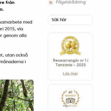
Fågelskådning
re från
Czech Republic (Čeština)
o.
Danmark (Dansk)
Suomi (Suomi)
i samarbete med
France (Français)
ri 2015, via
Deutschland (Deutsch)
år genom alla
Italy (Italiano)
Latvia (Latviešu)
et, utan också
Nederland (Nederlands)
Researrangör nr 1 i
 månaderna i
North Macedonia (Македонски)
Tanzania – 2025
Norway (Norsk)
Läs mer
Poland (Polski)
Россия (Русский)
España (Español)
Sverige (Svenska)
Schweiz (Deutsch)