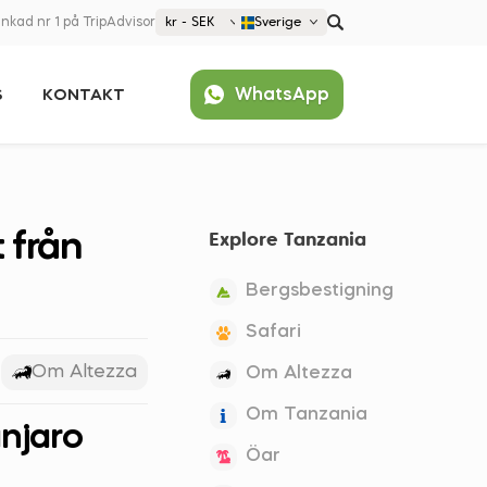
nkad nr 1 på TripAdvisor
kr - SEK
Sverige
€ EUR
WhatsApp
S
KONTAKT
£ GBP
kr SEK
Populärt
$ USD
United States (English)
France (Français)
 från
Explore Tanzania
Deutschland (Deutsch)
Nederland (Nederlands)
Bergsbestigning
España (Español)
Safari
Americas
Om Altezza
Om Altezza
Argentina (Español)
Asia
Om Tanzania
Brazil (Português)
njaro
Japan (Japanese)
Europe
Öar
United States (English)
Croatia (Hrvatski)