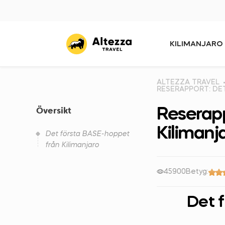
KILIMANJARO
ALTEZZA TRAVEL
RESERAPPORT: DE
Reserapp
Översikt
Kilimanj
Det första BASE-hoppet
från Kilimanjaro
45900
Betyg:
Det 