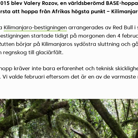
2015 blev Valery Rozov, en världsberömd BASE-hoppa
rsta att hoppa från Afrikas högsta punkt – Kilimanjar
da
Kilimanjaro-bestigningen
arrangerades av Red Bull 
Bestigningen startade tidigt på morgonen den 4 februa
utten börjar på Kilimanjaros sydöstra sluttning och g
 regnskog till glaciärfält.
hopp kräver inte bara erfarenhet och teknisk skickligh
 Vi valde februari eftersom det är en av de varmaste