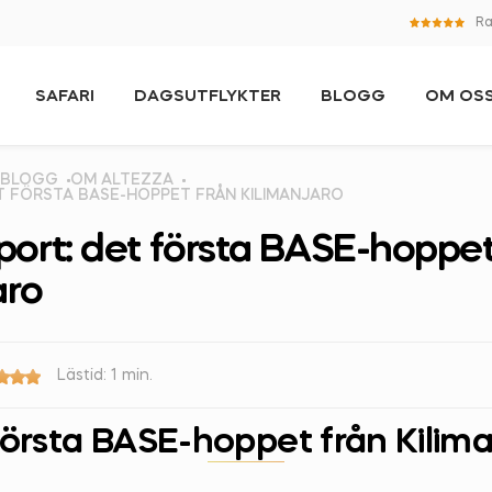
Ra
SAFARI
DAGSUTFLYKTER
BLOGG
OM OS
BLOGG
OM ALTEZZA
T FÖRSTA BASE-HOPPET FRÅN KILIMANJARO
ort: det första BASE-hoppet
aro
Lästid: 1 min.
första BASE-hoppet från Kilima